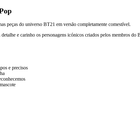
-Pop
enas peças do universo BT21 em versão completamente comestível.
om detalhe e carinho os personagens icónicos criados pelos membros
mpos e precisos
lha
reconhecemos
 mascote