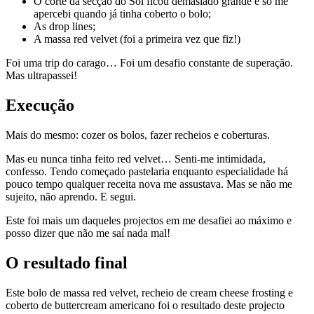
O corte da secção do Sol ficou demasiado grande e só me
apercebi quando já tinha coberto o bolo;
As drop lines;
A massa red velvet (foi a primeira vez que fiz!)
Foi uma trip do carago… Foi um desafio constante de superação.
Mas ultrapassei!
Execução
Mais do mesmo: cozer os bolos, fazer recheios e coberturas.
Mas eu nunca tinha feito red velvet… Senti-me intimidada,
confesso. Tendo começado pastelaria enquanto especialidade há
pouco tempo qualquer receita nova me assustava. Mas se não me
sujeito, não aprendo. E segui.
Este foi mais um daqueles projectos em me desafiei ao máximo e
posso dizer que não me saí nada mal!
O resultado final
Este bolo de massa red velvet, recheio de cream cheese frosting e
coberto de buttercream americano foi o resultado deste projecto