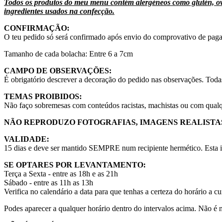
Todos os produtos do meu menu contém alergéneos como glutén, ovos,
ingredientes usados na confecção.
CONFIRMAÇÃO:
O teu pedido só será confirmado após envio do comprovativo de pag
Tamanho de cada bolacha: Entre 6 a 7cm
CAMPO DE OBSERVAÇÕES:
É obrigatório descrever a decoração do pedido nas observações. Todas
TEMAS PROIBIDOS:
Não faço sobremesas com conteúdos racistas, machistas ou com qualqu
NÃO REPRODUZO FOTOGRAFIAS, IMAGENS REALISTAS
VALIDADE:
15 dias e deve ser mantido SEMPRE num recipiente hermético. Esta i
SE OPTARES POR LEVANTAMENTO:
Terça a Sexta - entre as 18h e as 21h
Sábado - entre as 11h as 13h
Verifica no calendário a data para que tenhas a certeza do horário a cu
Podes aparecer a qualquer horário dentro do intervalos acima. Não é 