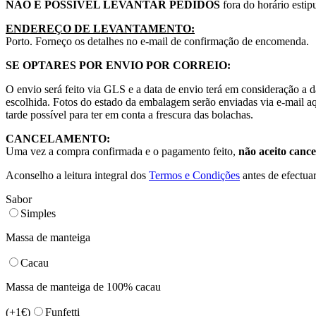
NÃO É POSSÍVEL LEVANTAR PEDIDOS
fora do horário esti
ENDEREÇO DE LEVANTAMENTO:
Porto. Forneço os detalhes no e-mail de confirmação de encomenda.
SE OPTARES POR ENVIO POR CORREIO:
O envio será feito via GLS e a data de envio terá em consideração a d
escolhida. Fotos do estado da embalagem serão enviadas via e-mail aq
tarde possível para ter em conta a frescura das bolachas.
CANCELAMENTO:
Uma vez a compra confirmada e o pagamento feito,
não aceito canc
Aconselho a leitura integral dos
Termos e Condições
antes de efectua
Sabor
Simples
Massa de manteiga
Cacau
Massa de manteiga de 100% cacau
(+
1
€)
Funfetti