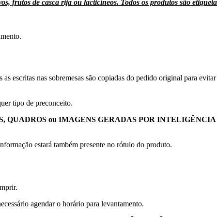
 frutos de casca rija ou lacticíneos. Todos os produtos são etiquet
amento.
 as escritas nas sobremesas são copiadas do pedido original para evit
er tipo de preconceito.
, QUADROS ou IMAGENS GERADAS POR INTELIGÊNCIA 
nformação estará também presente no rótulo do produto.
mprir.
necessário agendar o horário para levantamento.