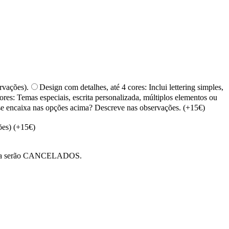
rvações).
Design com detalhes, até 4 cores: Inclui lettering simples,
ores: Temas especiais, escrita personalizada, múltiplos elementos ou
se encaixa nas opções acima? Descreve nas observações.
(+
15
€)
ões)
(+
15
€)
alhada serão CANCELADOS.