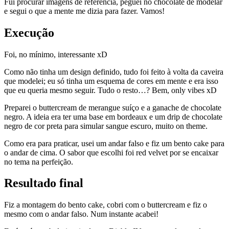
Fui procurar imagens de referência, peguei no chocolate de modelar
e segui o que a mente me dizia para fazer. Vamos!
Execução
Foi, no mínimo, interessante xD
Como não tinha um design definido, tudo foi feito à volta da caveira
que modelei; eu só tinha um esquema de cores em mente e era isso
que eu queria mesmo seguir. Tudo o resto…? Bem, only vibes xD
Preparei o buttercream de merangue suíço e a ganache de chocolate
negro. A ideia era ter uma base em bordeaux e um drip de chocolate
negro de cor preta para simular sangue escuro, muito on theme.
Como era para praticar, usei um andar falso e fiz um bento cake para
o andar de cima. O sabor que escolhi foi red velvet por se encaixar
no tema na perfeição.
Resultado final
Fiz a montagem do bento cake, cobri com o buttercream e fiz o
mesmo com o andar falso. Num instante acabei!