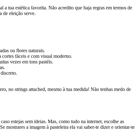
 a tua estética favorita. Não acredito que haja regras em termos de
a de eleição serve.
as ou flores naturais.
a cortes fáceis e com visual moderno.
uitas vezes em tons pastéis.
as.
discreto.
do zero, no strings attached, mesmo à tua medida! Não tenhas medo de
caso estejas sem ideias. Mas, como tudo na internet, escolhe as
 mostrares a imagem à pasteleira ela vai saber-te dizer e orientar-te