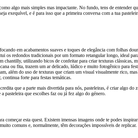
 como algo mais simples mas impactante. No fundo, tens de entender qual
ja exequível, e é para isso que a primeira conversa com a tua pasteleir
focando em acabamentos suaves e toques de elegância com folhas dourad
i os redondos tradicionais por um formato retangular longo, ideal par
chantilly, utilizando bicos de confeitar para criar texturas clássicas, m
cana ou fita, trazem um ar delicado, lúdico e muito fotogênico para fest
am, além do uso de texturas que criam um visual visualmente rico, mas 
, continua forte para festas temáticas.
 Acredita que a parte mais divertida para nós, pasteleiras, é criar algo 
 a pasteleira que escolhes faz ou já fez algo do género.
ara começar esta quest. Existem imensas imagens onde te podes inspirar 
muito comuns e, normalmente, têm decorações impossíveis de replicar. Se