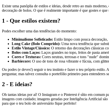
Existe uma panóplia de estilos e ideias, desde retro ao mais moderno,
decoração de bolos. O que é realmente importante é que gostes e que se
1 - Que estilos existem?
Podes escolher uma das tendências do momento:
Minimalismo Sofisticado:
Estilo limpo com pouca decoração, 
Long Cake (Bolo Comprido):
Uma nova tendência que substitu
Estilo Vintage/Clássico:
O retorno das decorações clássicas com 
Bolos com Laços:
Laços grandes no topo, feitos de pasta ameri
Cores e Texturas:
Cores neutras, terrosas e tons "nude" domin
Barbiecore:
O uso de tons de rosa vibrante e fúcsia, com glitter
Ou podes (e deves!) seguir o teu instinto e fazer o teu próprio estilo.
perguntar, mas talvez consulta o portefólio primeiro para entenderes se
2 - E ideias?
Oh tantas ideias por aí! O Instagram e o Pinterest é sítio em comum p
imagens com cuidado; imagens geradas por Inteligência Artificial são 
para que o teu bolo de aniversário fique perfeito!